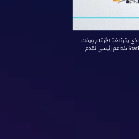
ي SPSS أكثر من أداة، بل هو عقل الباحث الذي يقرأ لغة الأرقام ويفك
رموزها، خاصةً عند استخدام هذا البرنامج الاحترافي، حتى يستطيع الباحث أن يحول الفرضيات إلى نتائج قابلة للتطبيق، وهنا تبرز StatisMed كداعم رئيسي تقدم